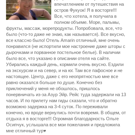
впечатлением от путешествия на
остров Фукуок! Я в восторге!!!
Все, что хотела, я получила в
полном объеме. Море, пальмы,
фрукты, массаж, морепродукты. Попробовала, все, что
было (что-то даже не знаю, как называется). Все вкусно,
все классно было! Отель Amarin отличный, мне очень
понравился (не испортили мое настроение даже шторы с
дырочками и порванное постельное белье). В наличии
было все, что указано в описании отеля на сайте.
Убирались каждый день, кормили очень вкусно. Ездили
на экскурсии и на север, и на юг. Там все пафосное и не
настоящее. Центр, даже с его неопрятностью мне все
равно оказался больше по душе. Конечно без
приключений у меня не обошлось, пришлось
понервничать из-за Азур Эйр. Рейс туда задержали на 13
часов. И по прилету нам гиды сказали, что и обратно
возможно задержка на 3-4 суток. По переживали
конечно, но вроде вернулись почти вовремя. В общем, от
отдыха я в восторге!!! Огромная благодарность Ольге
Осипчук, услышала все мои пожелания и предложила
мне отличный тур♥️