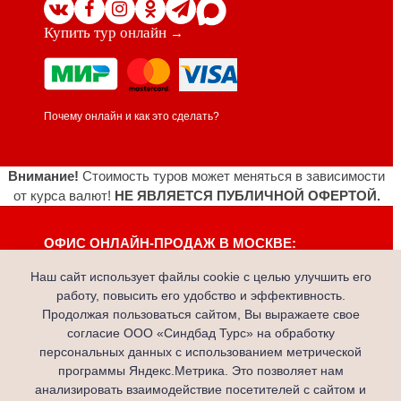
Купить тур онлайн
→
Почему онлайн и как это сделать?
Внимание!
Стоимость туров может меняться в зависимости
от курса валют!
НЕ ЯВЛЯЕТСЯ ПУБЛИЧНОЙ ОФЕРТОЙ.
ОФИС ОНЛАЙН-ПРОДАЖ В МОСКВЕ:
+ 7 (925) 179-39-79
Наш сайт использует файлы cookie с целью улучшить его
ОФИСЫ В ИРКУТСКЕ:
работу, повысить его удобство и эффективность.
ул.Канадзавы, дом 1, 1 этаж
Продолжая пользоваться сайтом, Вы выражаете свое
(3952) 60-59-60
согласие ООО «Синдбад Турс» на обработку
переулок 8 Марта, дом 4, 1 этаж
персональных данных с использованием метрической
(3952) 74-03-73
программы Яндекс.Метрика. Это позволяет нам
ул. Красного Восстания, 24 - Клубный дом
анализировать взаимодействие посетителей с сайтом и
"Бабр", вход с ул. 3 июля