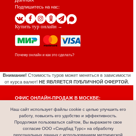
Подпишитесь на нас:
Купить тур онлайн
→
Почему онлайн и как это сделать?
Внимание!
Стоимость туров может меняться в зависимости
от курса валют!
НЕ ЯВЛЯЕТСЯ ПУБЛИЧНОЙ ОФЕРТОЙ.
ОФИС ОНЛАЙН-ПРОДАЖ В МОСКВЕ:
+ 7 (925) 179-39-79
Наш сайт использует файлы cookie с целью улучшить его
ОФИСЫ В ИРКУТСКЕ:
работу, повысить его удобство и эффективность.
ул.Канадзавы, дом 1, 1 этаж
Продолжая пользоваться сайтом, Вы выражаете свое
(3952) 60-59-60
согласие ООО «Синдбад Турс» на обработку
переулок 8 Марта, дом 4, 1 этаж
персональных данных с использованием метрической