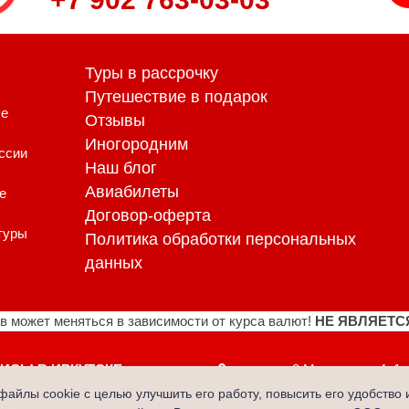
Туры в рассрочку
Путешествие в подарок
ые
Отзывы
Иногородним
ссии
Наш блог
Авиабилеты
е
Договор-оферта
туры
Политика обработки персональных
данных
в может меняться в зависимости от курса валют!
НЕ ЯВЛЯЕТС
ИСЫ В ИРКУТСКЕ:
переулок 8 Марта, дом 4, 1
.Канадзавы, дом 1, 1 этаж
этаж
файлы cookie с целью улучшить его работу, повысить его удобство 