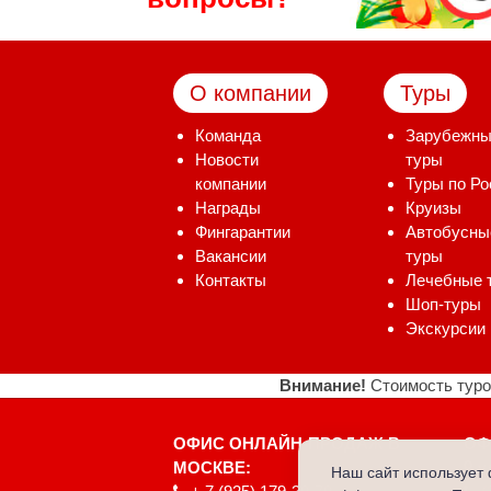
О компании
Туры
Команда
Зарубежн
Новости
туры
компании
Туры по Ро
Награды
Круизы
Фингарантии
Автобусны
Вакансии
туры
Контакты
Лечебные 
Шоп-туры
Экскурсии
Внимание!
Стоимость туро
ОФИС ОНЛАЙН-ПРОДАЖ В
ОФ
МОСКВЕ:
ул
Наш сайт использует 