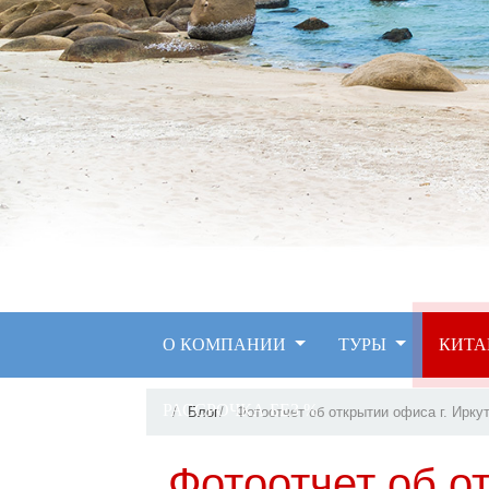
О КОМПАНИИ
ТУРЫ
КИТА
РАССРОЧКА БЕЗ %
Блог
Фотоотчет об открытии офиса г. Иркутс
Фотоотчет об от