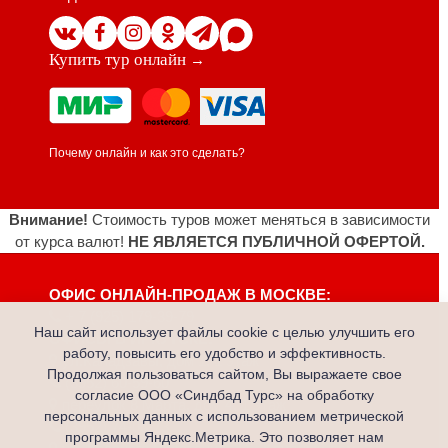
Купить тур онлайн
→
Почему онлайн и как это сделать?
Внимание!
Стоимость туров может меняться в зависимости
от курса валют!
НЕ ЯВЛЯЕТСЯ ПУБЛИЧНОЙ ОФЕРТОЙ.
ОФИС ОНЛАЙН-ПРОДАЖ В МОСКВЕ:
+ 7 (925) 179-39-79
Наш сайт использует файлы cookie с целью улучшить его
ОФИСЫ В ИРКУТСКЕ:
работу, повысить его удобство и эффективность.
ул.Канадзавы, дом 1, 1 этаж
Продолжая пользоваться сайтом, Вы выражаете свое
(3952) 60-59-60
согласие ООО «Синдбад Турс» на обработку
переулок 8 Марта, дом 4, 1 этаж
персональных данных с использованием метрической
(3952) 74-03-73
программы Яндекс.Метрика. Это позволяет нам